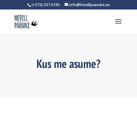
(+372) 337 0190
info@hotellpaasuke.ee
Kus me asume?