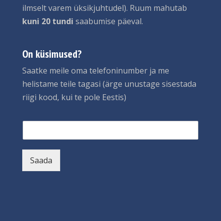
ilmselt varem üksikjuhtudel). Ruum mahutab
kuni 20 tundi
saabumise päeval.
On küsimused?
Saatke meile oma telefoninumber ja me
helistame teile tagasi (ärge unustage sisestada
riigi kood, kui te pole Eestis)
В
в
е
д
Saada
и
т
е
н
о
м